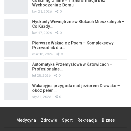
Coaching Online – Transformacja Bez
Wychodzenia z Domu
kwi 21, 2026
0
Hydranty Wewnętrzne w Blokach Mieszkalnych –
Co Każdy…
kwi 17, 2026
0
Pierwsze Wakacje z Psem – Kompleksowy
Przewodnik dla…
mar 18, 2026
0
Automatyka Przemysłowa w Katowicach –
Profesjonalne…
lut 28, 2026
0
Wakacyjna przygoda nad jeziorem Drawsko –
obóz pełen…
sty 31, 2026
0
Medycyna
Zdrowie
Sport
Rekreacja
Biznes