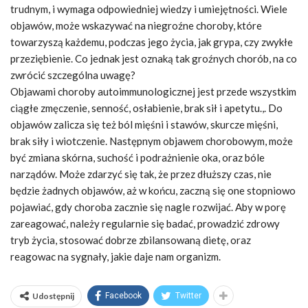
trudnym, i wymaga odpowiedniej wiedzy i umiejętności. Wiele
objawów, może wskazywać na niegroźne choroby, które
towarzyszą każdemu, podczas jego życia, jak grypa, czy zwykłe
przeziębienie. Co jednak jest oznaką tak groźnych chorób, na co
zwrócić szczególna uwagę?
Objawami choroby autoimmunologicznej jest przede wszystkim
ciągłe zmęczenie, senność, osłabienie, brak sił i apetytu.,. Do
objawów zalicza się też ból mięśni i stawów, skurcze mięśni,
brak siły i wiotczenie. Następnym objawem chorobowym, może
być zmiana skórna, suchość i podrażnienie oka, oraz bóle
narządów. Może zdarzyć się tak, że przez dłuższy czas, nie
będzie żadnych objawów, aż w końcu, zaczną się one stopniowo
pojawiać, gdy choroba zacznie się nagle rozwijać. Aby w porę
zareagować, należy regularnie się badać, prowadzić zdrowy
tryb życia, stosować dobrze zbilansowaną dietę, oraz
reagowac na sygnały, jakie daje nam organizm.
Udostępnij
Facebook
Twitter