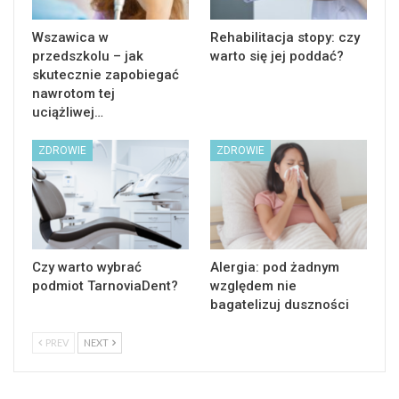
Wszawica w
Rehabilitacja stopy: czy
przedszkolu – jak
warto się jej poddać?
skutecznie zapobiegać
nawrotom tej
uciążliwej…
ZDROWIE
ZDROWIE
Czy warto wybrać
Alergia: pod żadnym
podmiot TarnoviaDent?
względem nie
bagatelizuj duszności
PREV
NEXT