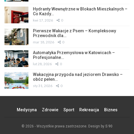
Hydranty Wewnętrzne w Blokach Mieszkalnych –
Co Każdy…
kwi 17, 2026
0
Pierwsze Wakacje z Psem – Kompleksowy
Przewodnik dla…
mar 18, 2026
0
Automatyka Przemysłowa w Katowicach –
Profesjonalne…
lut 28, 2026
0
Wakacyjna przygoda nad jeziorem Drawsko –
obóz pełen…
sty 31, 2026
0
Medycyna
Zdrowie
Sport
Rekreacja
Biznes
© 2026 - Wszystkie prawa zastrzeżone. Design by
S 90