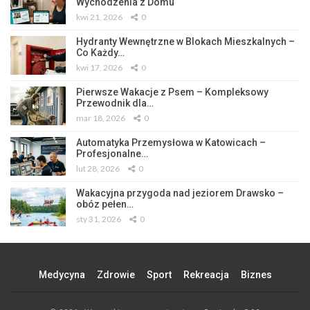
Wychodzenia z Domu
kwi 21, 2026
0
Hydranty Wewnętrzne w Blokach Mieszkalnych –
Co Każdy…
kwi 17, 2026
0
Pierwsze Wakacje z Psem – Kompleksowy
Przewodnik dla…
mar 18, 2026
0
Automatyka Przemysłowa w Katowicach –
Profesjonalne…
lut 28, 2026
0
Wakacyjna przygoda nad jeziorem Drawsko –
obóz pełen…
sty 31, 2026
0
Medycyna
Zdrowie
Sport
Rekreacja
Biznes