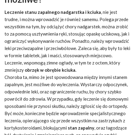
Leczenie stanu zapalnego nadgarstka i kciuka
, nie jest
trudne, i można wprowadzić je również samemu. Polega przede
wszystkim na tym, by odciążyć chory nadgarstek. można zrobić
to za pomocą usztywnienia ręki, stosując opaskę uciskową, jak i
ograniczyć wykonywanie ruchów. Ponadto, należy wprowadzić
leki przeciwzapalne i przeciwbólowe. Zaleca się, aby były to leki
w formie tabletek, jak i maści, stosowanych miejscowo.
Leczenie, wspomogą zimne ogłady, w tym te z octem, który
zmniejszy
obrzęk w obrębie kciuka.
Choroba ta, mimo że jest spowodowana między innymi stanem
zapalnym, jest możliwe do wyleczenia. Wystarczy odpoczynek,
odpowiednie leki, oraz ograniczenie ruchu, by chory szybko
powrócił do zdrowia. W przypadku, gdy leczenie się domowymi
sposobami nie przynosi skutku, należy zgłosić się do ortopedy.
Być może, konieczne będzie wprowadzenie specjalistycznego
leczenia, opierającego się przede wszystkim na zastrzykach z
kortykosteroidami, blokującymi
stan zapalny
, oraz łagodzące
ból, drętwienia i zmniejszające ruch, co spowoduje szybki