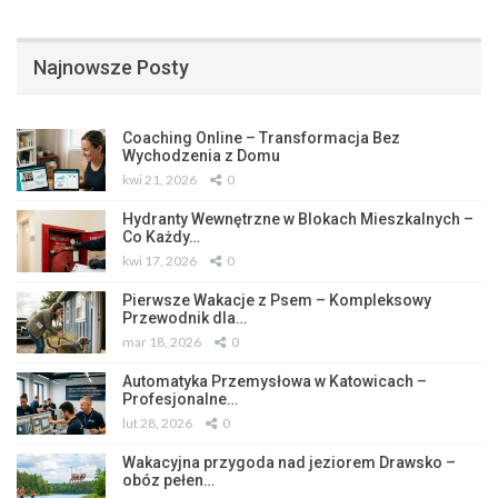
Najnowsze Posty
Coaching Online – Transformacja Bez
Wychodzenia z Domu
kwi 21, 2026
0
Hydranty Wewnętrzne w Blokach Mieszkalnych –
Co Każdy…
kwi 17, 2026
0
Pierwsze Wakacje z Psem – Kompleksowy
Przewodnik dla…
mar 18, 2026
0
Automatyka Przemysłowa w Katowicach –
Profesjonalne…
lut 28, 2026
0
Wakacyjna przygoda nad jeziorem Drawsko –
obóz pełen…