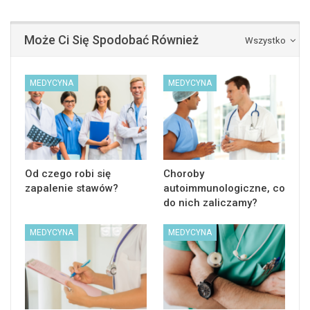
Może Ci Się Spodobać Również
Wszystko
MEDYCYNA
MEDYCYNA
Od czego robi się
Choroby
zapalenie stawów?
autoimmunologiczne, co
do nich zaliczamy?
MEDYCYNA
MEDYCYNA