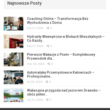
Najnowsze Posty
Coaching Online – Transformacja Bez
Wychodzenia z Domu
kwi 21, 2026
0
Hydranty Wewnętrzne w Blokach Mieszkalnych –
Co Każdy…
kwi 17, 2026
0
Pierwsze Wakacje z Psem – Kompleksowy
Przewodnik dla…
mar 18, 2026
0
Automatyka Przemysłowa w Katowicach –
Profesjonalne…
lut 28, 2026
0
Wakacyjna przygoda nad jeziorem Drawsko –
obóz pełen…
sty 31, 2026
0