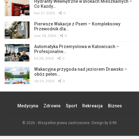
Hydranty Wewnętrzne w Blokach Mieszkalnych –
Co Każdy…
kwi 17, 2026
0
Pierwsze Wakacje z Psem – Kompleksowy
Przewodnik dla…
mar 18, 2026
0
Automatyka Przemysłowa w Katowicach –
Profesjonalne…
lut 28, 2026
0
Wakacyjna przygoda nad jeziorem Drawsko –
obóz pełen…
sty 31, 2026
0
Medycyna
Zdrowie
Sport
Rekreacja
Biznes
© 2026 - Wszystkie prawa zastrzeżone. Design by
S 90