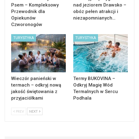
Psem – Kompleksowy
nad jeziorem Drawsko –
Przewodnik dla
obóz pełen atrakcji i
Opiekunów
niezapomnianych…
Czworonogów
TURYSTYKA
TURYSTYKA
Wieczór panieński w
Termy BUKOVINA –
termach – odkryj nową
Odkryj Magię Wód
jakość świętowania z
Termalnych w Sercu
przyjaciółkami
Podhala
PREV
NEXT