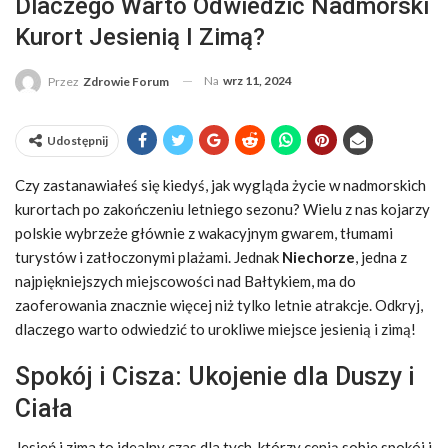
Dlaczego Warto Odwiedzić Nadmorski
Kurort Jesienią I Zimą?
Na
wrz 11, 2024
Przez
Zdrowie Forum
Udostępnij
Czy zastanawiałeś się kiedyś, jak wygląda życie w nadmorskich
kurortach po zakończeniu letniego sezonu? Wielu z nas kojarzy
polskie wybrzeże głównie z wakacyjnym gwarem, tłumami
turystów i zatłoczonymi plażami. Jednak
Niechorze
, jedna z
najpiękniejszych miejscowości nad Bałtykiem, ma do
zaoferowania znacznie więcej niż tylko letnie atrakcje. Odkryj,
dlaczego warto odwiedzić to urokliwe miejsce jesienią i zimą!
Spokój i Cisza: Ukojenie dla Duszy i
Ciała
Jesień i zima to idealny czas dla tych, którzy cenią sobie spokój i