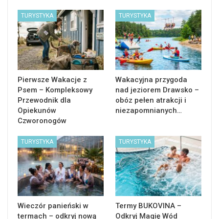
TURYSTYKA
TURYSTYKA
Pierwsze Wakacje z
Wakacyjna przygoda
Psem – Kompleksowy
nad jeziorem Drawsko –
Przewodnik dla
obóz pełen atrakcji i
Opiekunów
niezapomnianych…
Czworonogów
TURYSTYKA
TURYSTYKA
Wieczór panieński w
Termy BUKOVINA –
termach – odkryj nową
Odkryj Magię Wód