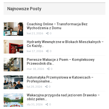
Najnowsze Posty
Coaching Online – Transformacja Bez
Wychodzenia z Domu
kwi 21, 2026
0
Hydranty Wewnętrzne w Blokach Mieszkalnych –
Co Każdy…
kwi 17, 2026
0
Pierwsze Wakacje z Psem – Kompleksowy
Przewodnik dla…
mar 18, 2026
0
Automatyka Przemysłowa w Katowicach –
Profesjonalne…
lut 28, 2026
0
Wakacyjna przygoda nad jeziorem Drawsko –
obóz pełen…
sty 31, 2026
0