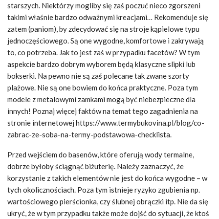
starszych. Niektórzy mogliby się zaś poczuć nieco zgorszeni
takimi właśnie bardzo odważnymi kreacjami… Rekomenduje się
zatem (paniom), by zdecydować się na stroje kąpielowe typu
jednoczęściowego. Są one wygodne, komfortowe i zakrywają
to, co potrzeba. Jak to jest zaś w przypadku facetów? W tym
aspekcie bardzo dobrym wyborem będą klasyczne slipki lub
bokserki. Na pewno nie są zaś polecane tak zwane szorty
plażowe. Nie są one bowiem do końca praktyczne. Poza tym
modele z metalowymi zamkami mogą być niebezpieczne dla
innych! Poznaj więcej faktów na temat tego zagadnienia na
stronie internetowej https://www.termybukovina.pl/blog/co-
zabrac-ze-soba-na-termy-podstawowa-checklista.
Przed wejściem do basenów, które oferują wody termalne,
dobrze byłoby ściągnąć biżuterię. Należy zaznaczyć, że
korzystanie z takich elementów nie jest do końca wygodne – w
tych okolicznościach. Poza tym istnieje ryzyko zgubienia np.
wartościowego pierścionka, czy ślubnej obrączki itp. Nie da się
ukryć, że w tym przypadku także może dojść do sytuacji, że ktoś