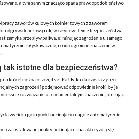
lizowane, a tym samym znacząco spada prawdopodobieństwo
półpracy zaworów kulowych kołnierzowych z zaworem
nt odgrywa kluczową rolę w całym systemie bezpieczeństwa
ast zamyka przepływ paliwa, eliminując zagrożenie u samego
automatycznie i błyskawicznie, co ma ogromne znaczenie w
.
ą tak istotne dla bezpieczeństwa?
, na której można oszczędzać. Każdy, kto korzysta z gazu
ncjalnych zagrożeń i podejmować odpowiednie kroki, by je
ontekście rozwiązanie o fundamentalnym znaczeniu, oferując
ycia wycieku gazu punkt odcinający reaguje automatycznie,
e i zainstalowane punkty odcinające charakteryzują się
a