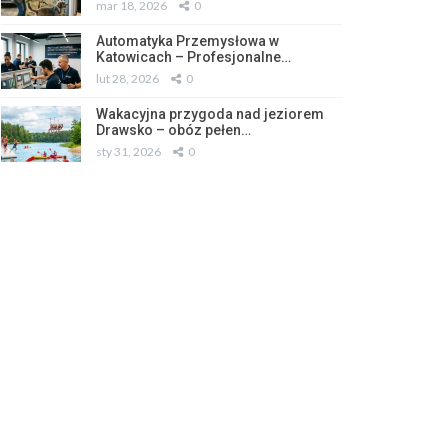
mar 18, 2026
0
Automatyka Przemysłowa w
Katowicach – Profesjonalne…
lut 28, 2026
0
Wakacyjna przygoda nad jeziorem
Drawsko – obóz pełen…
sty 31, 2026
0