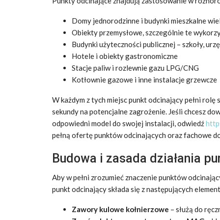
Punkty odcinające znajdują zastosowanie w różnorod
Domy jednorodzinne i budynki mieszkalne wie
Obiekty przemysłowe, szczególnie te wykorz
Budynki użyteczności publicznej – szkoły, urzę
Hotele i obiekty gastronomiczne
Stacje paliw i rozlewnie gazu LPG/CNG
Kotłownie gazowe i inne instalacje grzewcze
W każdym z tych miejsc punkt odcinający pełni rol
sekundy na potencjalne zagrożenie. Jeśli chcesz dow
odpowiedni model do swojej instalacji, odwiedź
http
pełną ofertę punktów odcinających oraz fachowe d
Budowa i zasada działania pu
Aby w pełni zrozumieć znaczenie punktów odcinając
punkt odcinający składa się z następujących elemen
Zawory kulowe kołnierzowe
– służą do ręcz