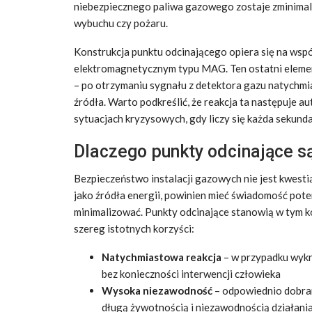
niebezpiecznego paliwa gazowego zostaje zminima
wybuchu czy pożaru.
Konstrukcja punktu odcinającego opiera się na ws
elektromagnetycznym typu MAG. Ten ostatni eleme
– po otrzymaniu sygnału z detektora gazu natychmi
źródła. Warto podkreślić, że reakcja ta następuje 
sytuacjach kryzysowych, gdy liczy się każda sekunda
Dlaczego punkty odcinające s
Bezpieczeństwo instalacji gazowych nie jest kwestią
jako źródła energii, powinien mieć świadomość pote
minimalizować. Punkty odcinające stanowią w tym k
szereg istotnych korzyści:
Natychmiastowa reakcja
– w przypadku wykr
bez konieczności interwencji człowieka
Wysoka niezawodność
– odpowiednio dobran
długą żywotnością i niezawodnością działani