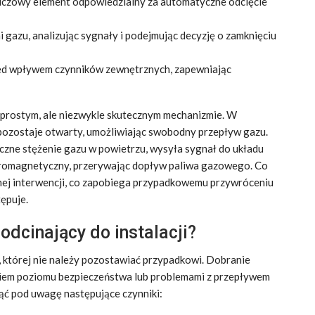
uczowy element odpowiedzialny za automatyczne odcięcie
 gazu, analizując sygnały i podejmując decyzję o zamknięciu
ed wpływem czynników zewnętrznych, zapewniając
a prostym, ale niezwykle skutecznym mechanizmie. W
ozostaje otwarty, umożliwiając swobodny przepływ gazu.
czne stężenie gazu w powietrzu, wysyła sygnał do układu
tromagnetyczny, przerywając dopływ paliwa gazowego. Co
ej interwencji, co zapobiega przypadkowemu przywróceniu
ępuje.
dcinający do instalacji?
 której nie należy pozostawiać przypadkowi. Dobranie
em poziomu bezpieczeństwa lub problemami z przepływem
ąć pod uwagę następujące czynniki: