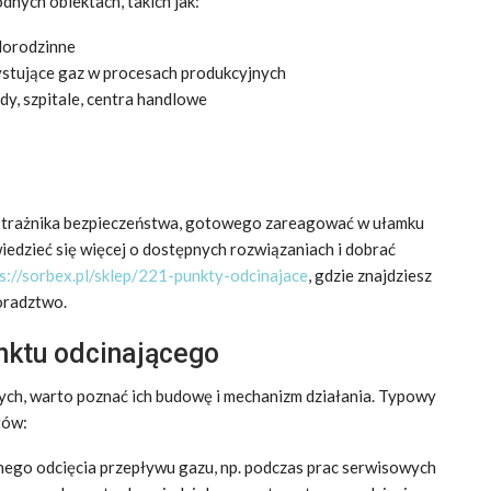
nych obiektach, takich jak:
lorodzinne
ystujące gaz w procesach produkcyjnych
dy, szpitale, centra handlowe
ę strażnika bezpieczeństwa, gotowego zareagować w ułamku
iedzieć się więcej o dostępnych rozwiązaniach i dobrać
s://sorbex.pl/sklep/221-punkty-odcinajace
, gdzie znajdziesz
oradztwo.
nktu odcinającego
ych, warto poznać ich budowę i mechanizm działania. Typowy
tów:
nego odcięcia przepływu gazu, np. podczas prac serwisowych