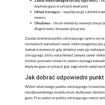
Zawór elektromagnetyczny typu MAG
– kl
dopływu gazu w sytuacji awaryjnej
Układ sterujący
– współpracuje z detektorami
zaworu
Obudowa
– chroni elementy wewnętrzne prz
długotrwałą i bezawaryjną pracę
Zasada działania punktu odcinającego opiera się n
normalnych warunkach zawór elektromagnetyczny p
Jednak w momencie, gdy detektor wykryje niebezpie
sterującego, który natychmiast zamyka zawór elek
istotne, ponowne otwarcie zaworu wymaga manualn
dopływu gazu w sytuacji, gdy zagrożenie nadal wyst
Jak dobrać odpowiedni punkt o
Wybór właściwego punktu odcinającego to kwestia,
nieodpowiedniego modelu może skutkować obniżeni
gazu. Przy wyborze punktu odcinającego należy wzi