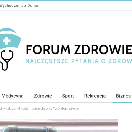
z Wychodzenia z Domu
Medycyna
Zdrowie
Sport
Rekreacja
Biznes
h – jak punkty odcinające chronią Twój dom i życie