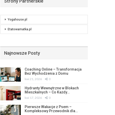
Strony Partnerskie
Yogahouse.pl
Etatowamatka.pl
Najnowsze Posty
Coaching Online – Transformacja
Bez Wychodzenia z Domu
kwi 21, 2026
0
Hydranty Wewnętrzne w Blokach
Mieszkalnych – Co Każdy…
kwi 17, 2026
0
Pierwsze Wakacje z Psem –
Kompleksowy Przewodnik dla…