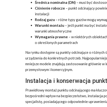
Średnica nominalna (DN)
– musi być dostoso
Ciśnienie robocze
– punkt odcinający powini
instalacji
Rodzaj gazu
– różne typy gazów mogą wymaga
Warunki montażu
– jeśli punkt ma być insta
warunki atmosferyczne
Wymagania prawne
– w niektórych obiektac
o określonych parametrach
Na rynku dostępne są punkty odcinające o różnych 
urządzenia do konkretnych potrzeb. Najpopularnie
mniejsze modele znajdują zastosowanie głównie w 
przemysłowym i komercyjnym.
Instalacja i konserwacja punk
Prawidłowy montaż punktu odcinającego ma kluczow
bezpośredni wpływ na bezpieczeństwo, instalacja 
specjalistę, posiadającego odpowiednie uprawnieni