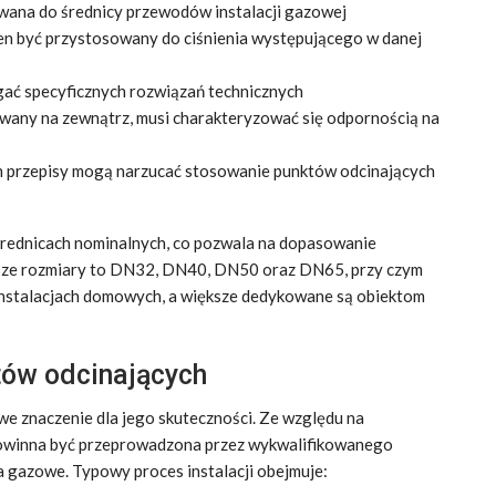
wana do średnicy przewodów instalacji gazowej
en być przystosowany do ciśnienia występującego w danej
ć specyficznych rozwiązań technicznych
lowany na zewnątrz, musi charakteryzować się odpornością na
h przepisy mogą narzucać stosowanie punktów odcinających
średnicach nominalnych, co pozwala na dopasowanie
jsze rozmiary to DN32, DN40, DN50 oraz DN65, przy czym
instalacjach domowych, a większe dedykowane są obiektom
tów odcinających
e znaczenie dla jego skuteczności. Ze względu na
powinna być przeprowadzona przez wykwalifikowanego
a gazowe. Typowy proces instalacji obejmuje: